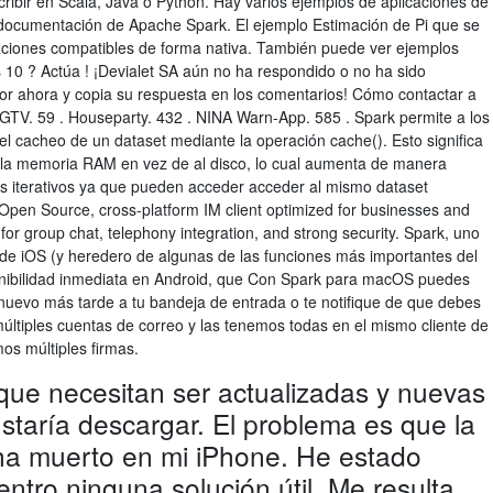
ribir en Scala, Java o Python. Hay varios ejemplos de aplicaciones de
documentación de Apache Spark. El ejemplo Estimación de Pi que se
caciones compatibles de forma nativa. También puede ver ejemplos
0 ? Actúa ! ¡Devialet SA aún no ha respondido o no ha sido
dor ahora y copia su respuesta en los comentarios! Cómo contactar a
IGTV. 59 . Houseparty. 432 . NINA Warn-App. 585 . Spark permite a los
 el cacheo de un dataset mediante la operación cache(). Esto significa
 la memoria RAM en vez de al disco, lo cual aumenta de manera
os iterativos ya que pueden acceder acceder al mismo dataset
 Open Source, cross-platform IM client optimized for businesses and
t for group chat, telephony integration, and strong security. Spark, uno
 de iOS (y heredero de algunas de las funciones más importantes del
ponibilidad inmediata en Android, que Con Spark para macOS puedes
 nuevo más tarde a tu bandeja de entrada o te notifique de que debes
múltiples cuentas de correo y las tenemos todas en el mismo cliente de
os múltiples firmas.
que necesitan ser actualizadas y nuevas
staría descargar. El problema es que la
ha muerto en mi iPhone. He estado
ntro ninguna solución útil. Me resulta