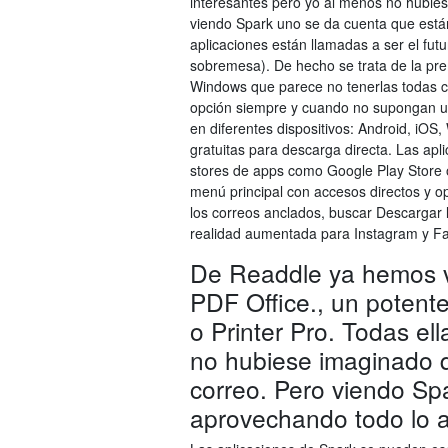
interesantes pero yo al menos no hubies
viendo Spark uno se da cuenta que están
aplicaciones están llamadas a ser el fut
sobremesa). De hecho se trata de la pr
Windows que parece no tenerlas todas co
opción siempre y cuando no supongan un
en diferentes dispositivos: Android, i
gratuitas para descarga directa. Las apli
stores de apps como Google Play Store o
menú principal con accesos directos y o
los correos anclados, buscar Descargar 
realidad aumentada para Instagram y F
De Readdle ya hemos v
PDF Office., un poten
o Printer Pro. Todas el
no hubiese imaginado q
correo. Pero viendo Sp
aprovechando todo lo a