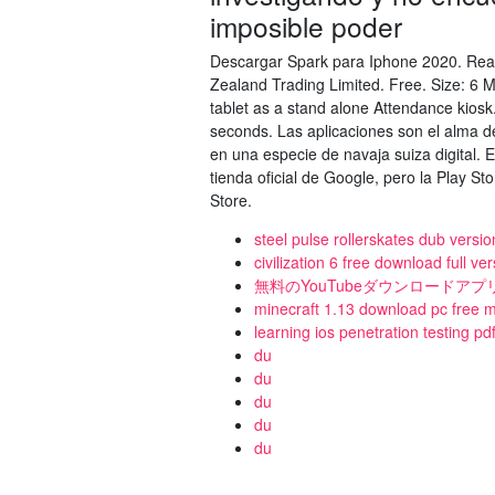
imposible poder
Descargar Spark para Iphone 2020. Read
Zealand Trading Limited. Free. Size: 6 
tablet as a stand alone Attendance kiosk.
seconds. Las aplicaciones son el alma de
en una especie de navaja suiza digital.
tienda oficial de Google, pero la Play St
Store.
steel pulse rollerskates dub vers
civilization 6 free download full v
無料のYouTubeダウンロードアプ
minecraft 1.13 download pc free min
learning ios penetration testing p
du
du
du
du
du