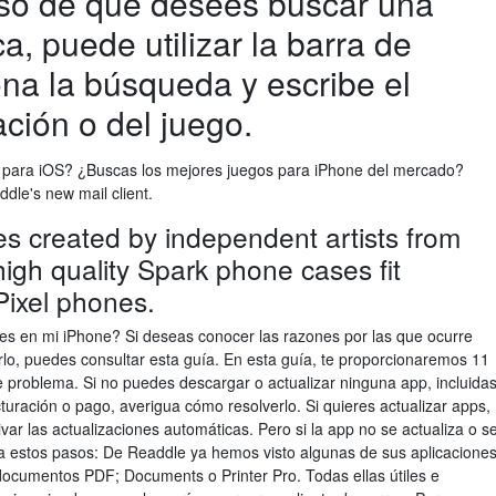
aso de que desees buscar una
a, puede utilizar la barra de
na la búsqueda y escribe el
ción o del juego.
 para iOS? ¿Buscas los mejores juegos para iPhone del mercado?
le's new mail client.
 created by independent artists from
igh quality Spark phone cases fit
ixel phones.
es en mi iPhone? Si deseas conocer las razones por las que ocurre
rlo, puedes consultar esta guía. En esta guía, te proporcionaremos 11
 problema. Si no puedes descargar o actualizar ninguna app, incluida
cturación o pago, averigua cómo resolverlo. Si quieres actualizar apps,
ar las actualizaciones automáticas. Pero si la app no se actualiza o s
a estos pasos: De Readdle ya hemos visto algunas de sus aplicacione
documentos PDF; Documents o Printer Pro. Todas ellas útiles e