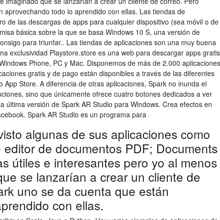
e imaginado que se lanzarían a crear un cliente de correo. Pero
 aprovechando todo lo aprendido con ellas. Las tiendas de
uro de las descargas de apps para cualquier dispositivo (sea móvil o de
emisa básica sobre la que se basa Windows 10 S, una versión de
nsigo para triunfar.. Las tiendas de aplicaciones son una muy buena
a exclusividad Playstore.store es una web para descargar apps gratis
OS, Windows Phone, PC y Mac. Disponemos de más de 2.000 aplicacione
caciones gratis y de pago están disponibles a través de las diferentes
 App Store. A diferencia de otras aplicaciones, Spark no inunda el
pciones, sino que únicamente ofrece cuatro botones dedicados a ver
la última versión de Spark AR Studio para Windows. Crea efectos en
acebook. Spark AR Studio es un programa para
isto algunas de sus aplicaciones como
te editor de documentos PDF; Documents
las útiles e interesantes pero yo al menos
ue se lanzarían a crear un cliente de
ark uno se da cuenta que están
prendido con ellas.