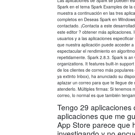
Las aplicaciones de Spark se pueden esc
Spark en el tema Spark Examples de la 
muestra a continuación en las tres apli
completos en Deseas Spark en Windows 1
contactado. ¡Contacta a este desarrolla
este editor ? obtener más aplicaciones. 
usuarios y a las aplicaciones especificar
que nuestra aplicación puede acceder a
espectacular el rendimiento en algoritm
repetidamente. Spark 2.8.3. Spark is an
organizations. It features built-in suppor
de los clientes de correo más populares
ya extinto Inbox), ha anunciado su dis
aplazar un correo para que te llegue de
atenderlo. Múltiples firmas: Si tenemos 
correo, lo normal es que también tengam
Tengo 29 aplicaciones 
aplicaciones que me gu
App Store parece que 
investigando y no encue